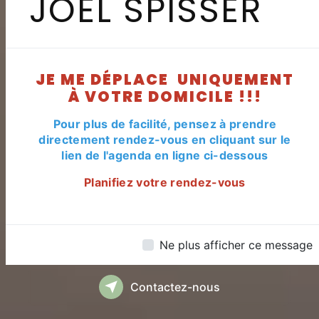
JOEL SPISSER
Intervention à domicile autour
de Haguenau
JE ME DÉPLACE UNIQUEMENT
À VOTRE DOMICILE !!!
Pour plus de facilité, pensez à prendre
PRENDRE RENDE
directement rendez-vous en cliquant sur le
lien de l'agenda en ligne ci-dessous
Planifiez votre rendez-vous
06 71 96 03 75
Ne plus afficher ce message
Contactez-nous