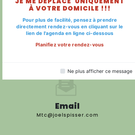
JE ME DÉPLACE UNIQUEMENT
Haguenau
À VOTRE DOMICILE !!!
Pour plus de facilité, pensez à prendre
directement rendez-vous en cliquant sur le
lien de l'agenda en ligne ci-dessous
Planifiez votre rendez-vous
Téléphone
06 71 96 03 75
Ne plus afficher ce message
Email
mtc@joelspisser.com