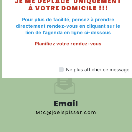
JE ME DÉPLACE UNIQUEMENT
Haguenau
À VOTRE DOMICILE !!!
Pour plus de facilité, pensez à prendre
directement rendez-vous en cliquant sur le
lien de l'agenda en ligne ci-dessous
Planifiez votre rendez-vous
Téléphone
06 71 96 03 75
Ne plus afficher ce message
Email
mtc@joelspisser.com