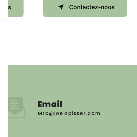
plus
Contactez-nous
Email
mtc@joelspisser.com