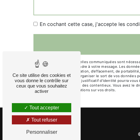
En cochant cette case, j'accepte les condi
** Les données personnelles communiquées sont nécessaires
dans le seul but de répondre à votre message. Les donné
droits d’accès, de rectification, d’effacement, de portabili
Ce site utilise des cookies et
de contrôle, ainsi que d’organiser le sort de vos données 
vous donne le contrôle sur
mtc@joelspisser.com. Un justificatif d'identité pourra vou
ceux que vous souhaitez
probatoires et de gestion des contentieux. Vous avez le dr
cnil.fr pour plus d’informations sur vos droits.
activer
Tout accepter
Tout refuser
Personnaliser