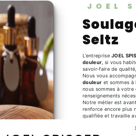
JOEL 
Soulagement douleur à
Seltz
L’entreprise
JOEL SPI
douleur
, si vous habi
savoir-faire de qualit
Nous vous accompagno
douleur
et sommes à l
nous sommes à votre d
renseignements nécess
Notre métier est avant
renforce encore plus n
qualifiée et travaille 