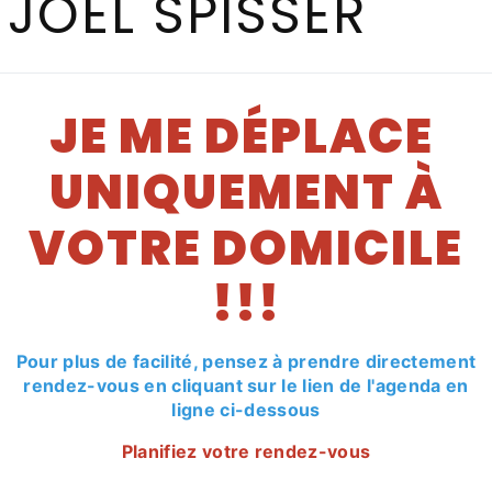
JOEL SPISSER
En savoir 
JE ME DÉPLACE
UNIQUEMENT À
VOTRE DOMICILE
!!!
Pour plus de facilité, pensez à prendre directement
Téléphone
rendez-vous en cliquant sur le lien de l'agenda en
06 71 96 03 75
ligne ci-dessous
Planifiez votre rendez-vous