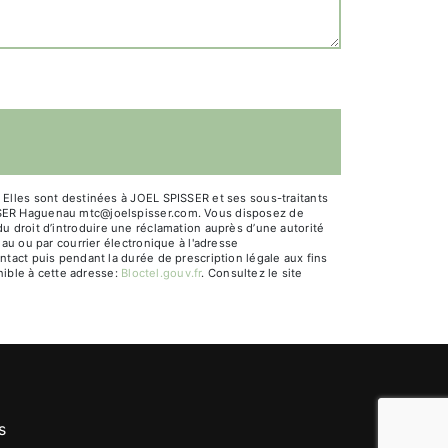
Elles sont destinées à JOEL SPISSER et ses sous-traitants
ISSER Haguenau mtc@joelspisser.com. Vous disposez de
 du droit d’introduire une réclamation auprès d’une autorité
au ou par courrier électronique à l'adresse
tact puis pendant la durée de prescription légale aux fins
nible à cette adresse:
Bloctel.gouv.fr
. Consultez le site
s