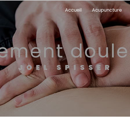
Accueil
Acupuncture
gement doule
JOEL SPISSER