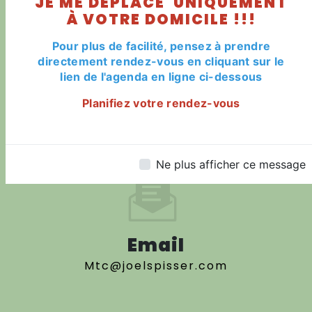
JE ME DÉPLACE UNIQUEMENT
Haguenau
À VOTRE DOMICILE !!!
Pour plus de facilité, pensez à prendre
directement rendez-vous en cliquant sur le
lien de l'agenda en ligne ci-dessous
Planifiez votre rendez-vous
Téléphone
06 71 96 03 75
Ne plus afficher ce message
Email
mtc@joelspisser.com