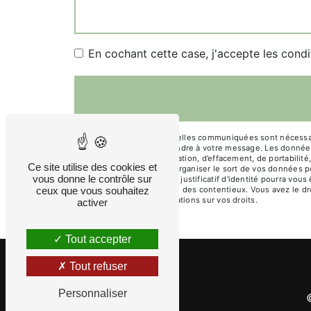
En cochant cette case, j'accepte les condi
** Les données personnelles communiquées sont nécessaires
dans le seul but de répondre à votre message. Les donné
droits d’accès, de rectification, d’effacement, de portabili
Ce site utilise des cookies et
de contrôle, ainsi que d’organiser le sort de vos données 
vous donne le contrôle sur
mtc@joelspisser.com. Un justificatif d'identité pourra vou
ceux que vous souhaitez
probatoires et de gestion des contentieux. Vous avez le dr
cnil.fr pour plus d’informations sur vos droits.
activer
Tout accepter
Tout refuser
Personnaliser