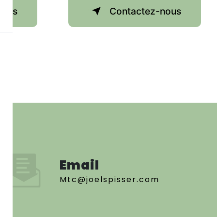
plus
Contactez-nous
Email
mtc@joelspisser.com