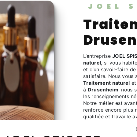
JOEL 
Traitement naturel à
Druse
L’entreprise
JOEL SPI
naturel
, si vous habit
et d’un savoir-faire d
satisfaire. Nous vous
Traitement naturel
et
à
Drusenheim
, nous 
les renseignements né
Notre métier est avant
renforce encore plus n
qualifiée et travaille 