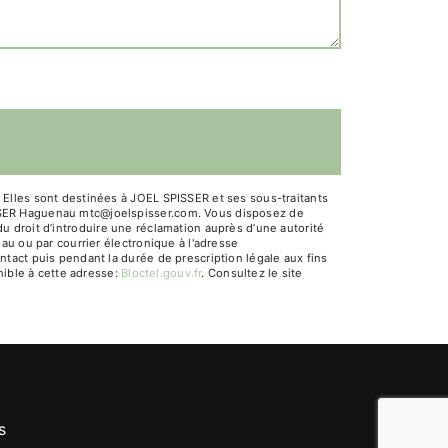
Elles sont destinées à JOEL SPISSER et ses sous-traitants
ISSER Haguenau mtc@joelspisser.com. Vous disposez de
 du droit d’introduire une réclamation auprès d’une autorité
au ou par courrier électronique à l'adresse
tact puis pendant la durée de prescription légale aux fins
nible à cette adresse:
Bloctel.gouv.fr
. Consultez le site
s