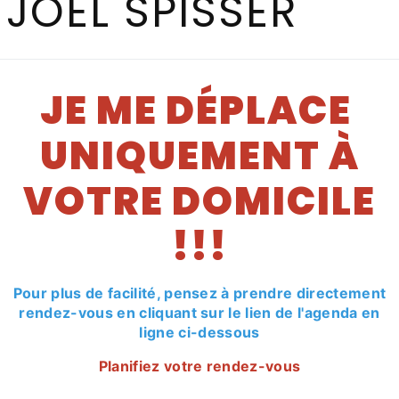
JOEL SPISSER
En savoir 
JE ME DÉPLACE
UNIQUEMENT À
VOTRE DOMICILE
!!!
Pour plus de facilité, pensez à prendre directement
Téléphone
rendez-vous en cliquant sur le lien de l'agenda en
06 71 96 03 75
ligne ci-dessous
Planifiez votre rendez-vous