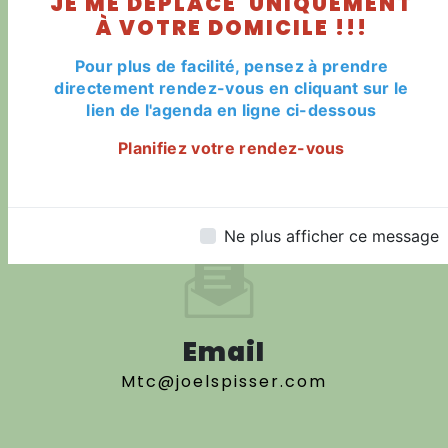
JE ME DÉPLACE UNIQUEMENT
Haguenau
À VOTRE DOMICILE !!!
Pour plus de facilité, pensez à prendre
directement rendez-vous en cliquant sur le
lien de l'agenda en ligne ci-dessous
Planifiez votre rendez-vous
Téléphone
06 71 96 03 75
Ne plus afficher ce message
Email
mtc@joelspisser.com